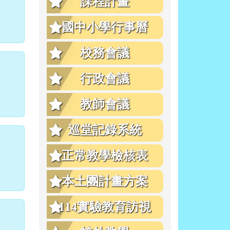
課程計畫
國中小學行事曆
校務會議
行政會議
教師會議
巡堂記錄系統
正常教學檢核表
本土團計畫方案
114實驗教育訪視