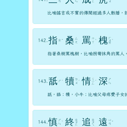
ㄢ
ㄣ
ㄥ
ㄨ
比喻謠言或不實的傳聞經過多人散播，
指
桑
罵
槐
ㄏ
ㄙ
ㄇ
142.
ㄓ
ˇ
ˋ
ㄨ
ˊ
ㄤ
ㄚ
ㄞ
指著桑樹罵槐樹，比喻拐彎抹角的罵人
舐
犢
情
深
ㄑ
ㄉ
ㄕ
143.
ㄕ
ˋ
ˊ
ㄧ
ˊ
ㄨ
ㄣ
ㄥ
舐，舔；犢，小牛；比喻父母疼愛子女
慎
終
追
遠
ㄓ
ㄓ
ㄕ
ㄩ
144.
ˋ
ㄨ
ㄨ
ˇ
ㄣ
ㄢ
ㄥ
ㄟ