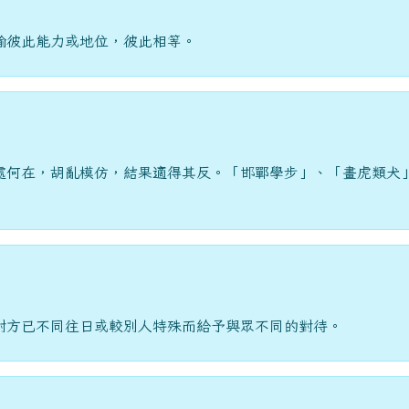
喻彼此能力或地位，彼此相等。
處何在，胡亂模仿，結果適得其反。「邯鄲學步」、「畫虎類犬
對方已不同往日或較別人特殊而給予與眾不同的對待。