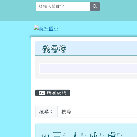
跳至主內容區
新社國小
search
上中區域內容
榮譽榜
主內容區域
所有成語
搜尋：
三
人
成
虎
ㄙ
ㄖ
ㄔ
ㄏ
141.
ˊ
ˊ
ˇ