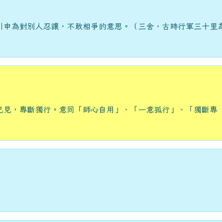
引申為對別人忍讓，不敢相爭的意思。（三舍，古時行軍三十里
己見，專斷獨行。意同「師心自用」、「一意孤行」、「獨斷專