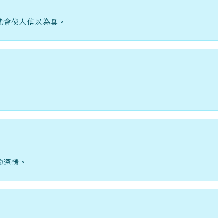
就會使人信以為真。
。
的深情。