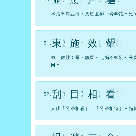
ㄧ
ㄩ
ㄥ
ㄚ
本指車駕並行，馬匹並排一齊奔跑。比
東
施
效
顰
ㄉ
ㄒ
ㄆ
151.
ㄕ
ㄨ
ㄧ
ˋ
ㄧ
ˊ
ㄥ
ㄠ
ㄣ
效，仿效；顰，皺眉。比喻不知別人長
同。
刮
目
相
看
ㄍ
ㄒ
ㄇ
ㄎ
152.
ㄨ
ˋ
ㄧ
ˋ
ㄨ
ㄢ
ㄚ
ㄤ
又作「另眼相看」、「另眼相待」。指
ㄊ
ㄅ
ㄙ
ㄕ