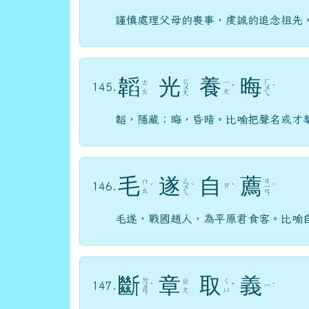
謹慎處理父母的喪事，虔誠的追念祖先
韜
光
養
晦
ㄍ
ㄏ
ㄊ
ㄧ
145.
ㄨ
ˇ
ㄨ
ˋ
ㄠ
ㄤ
ㄤ
ㄟ
韜，隱藏；晦，昏暗。比喻把聲名或才
毛
遂
自
薦
ㄙ
ㄐ
ㄇ
146.
ㄗ
ˊ
ㄨ
ˋ
ˋ
ㄧ
ˋ
ㄠ
ㄟ
ㄢ
毛遂，戰國趙人，為平原君食客。比喻
斷
章
取
義
ㄉ
ㄓ
ㄑ
147.
ㄧ
ㄨ
ˋ
ˇ
ˋ
ㄤ
ㄩ
ㄢ