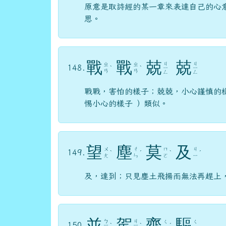
原意是取詩經的某一章來表達自己的心
思。
戰
戰
兢
兢
ㄐ
ㄐ
ㄓ
ㄓ
148.
ˋ
ˋ
ㄧ
ㄧ
ㄢ
ㄢ
ㄥ
ㄥ
戰戰，害怕的樣子；兢兢，小心謹慎的
惕小心的樣子 ）類似。
望
塵
莫
及
ㄨ
ㄔ
ㄇ
ㄐ
149.
ˋ
ˊ
ˋ
ˊ
ㄤ
ㄣ
ㄛ
ㄧ
及，達到；只見塵土飛揚而無法再趕上
並
駕
齊
驅
ㄅ
ㄐ
ㄑ
ㄑ
150.
ㄧ
ˋ
ㄧ
ˋ
ˊ