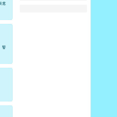
與意
，警