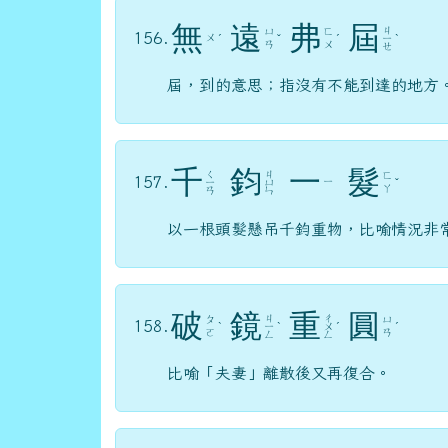
無
遠
弗
屆
ㄐ
ㄩ
ㄈ
156.
ㄨ
ˊ
ˇ
ˊ
ㄧ
ˋ
ㄢ
ㄨ
ㄝ
屆，到的意思；指沒有不能到達的地方
千
鈞
一
髮
ㄑ
ㄐ
ㄈ
157.
ㄧ
ㄧ
ㄩ
ˇ
ㄚ
ㄢ
ㄣ
以一根頭髮懸吊千鈞重物，比喻情況非
破
鏡
重
圓
ㄐ
ㄔ
ㄆ
ㄩ
158.
ˋ
ㄧ
ˋ
ㄨ
ˊ
ˊ
ㄛ
ㄢ
ㄥ
ㄥ
比喻「夫妻」離散後又再復合。