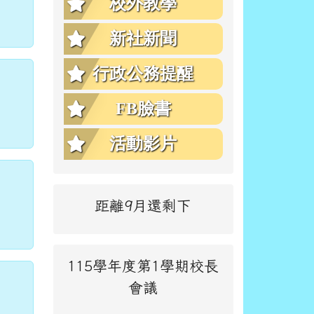
校外教學
新社新聞
行政公務提醒
FB臉書
活動影片
距離9月還剩下
115學年度第1學期校長
會議