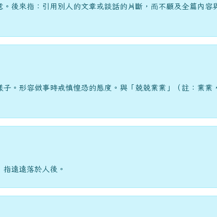
意。後來指：引用別人的文章或談話的片斷，而不顧及全篇內容
樣子。形容做事時戒慎惶恐的態度。與「兢兢業業」（註：業業
，指遠遠落於人後。