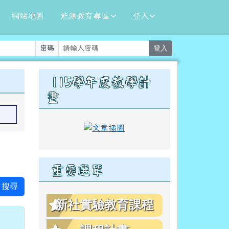
網站地圖
能源教育專區
登入
密碼
登入
右邊區域內容
115學年度教學計
畫
link to https://eschool.hlc.ed
重要選單
搜尋
新社實驗教育課程