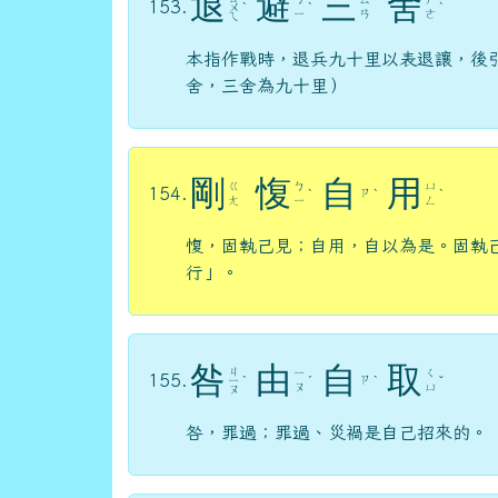
退
避
三
舍
153.
ㄨ
ˋ
ˋ
ˋ
ㄧ
ㄢ
ㄜ
ㄟ
本指作戰時，退兵九十里以表退讓，後
舍，三舍為九十里）
剛
愎
自
用
ㄍ
ㄅ
ㄩ
154.
ㄗ
ˋ
ˋ
ˋ
ㄤ
ㄧ
ㄥ
愎，固執己見；自用，自以為是。固執
行」。
咎
由
自
取
ㄐ
ㄧ
ㄑ
155.
ㄗ
ㄧ
ˋ
ˊ
ˋ
ˇ
ㄡ
ㄩ
ㄡ
咎，罪過；罪過、災禍是自己招來的。