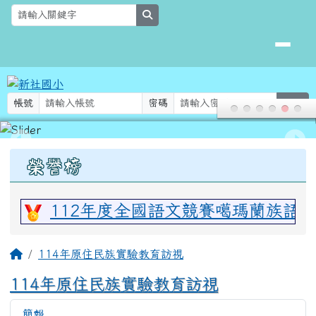
新社國小
跳至主內容區
search
帳號
密碼
登入
頁尾區域
上中區域內容
榮譽榜
泊軍
特優
112年度全國語文競賽噶瑪蘭族語
主內容區域
回首頁
114年原住民族實驗教育訪視
114年原住民族實驗教育訪視
簡報
324