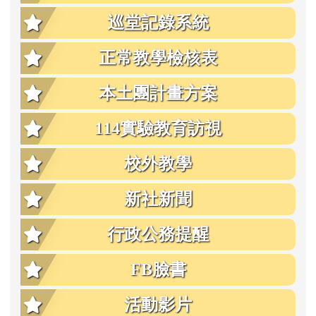
巡堂記錄系統
正常教學檢核表
本土團計畫方案
114實驗教育訪視
校外教學
新社新聞
行政公務提醒
FB臉書
活動影片