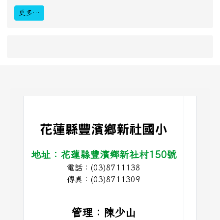
更多…
link to #main-nav
頁尾區域內容
花蓮縣豐濱鄉新社國小
地址：花蓮縣豐濱鄉新社村150號
電話：(03)8711138
link t
傳真：(03)8711309
管理：陳少山