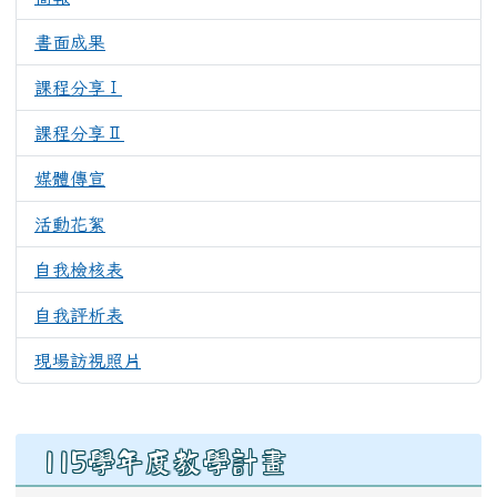
書面成果
350
課程分享Ⅰ
296
課程分享Ⅱ
316
媒體傳宣
419
活動花絮
298
自我檢核表
288
自我評析表
256
現場訪視照片
253
右邊區域內容
115學年度教學計畫