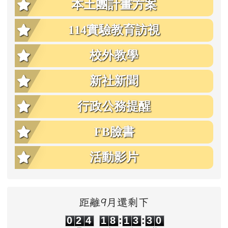
本土團計畫方案
114實驗教育訪視
校外教學
新社新聞
行政公務提醒
FB臉書
活動影片
距離9月還剩下
0
2
4
1
8
1
3
2
9
0
2
4
1
8
:
1
3
:
3
0