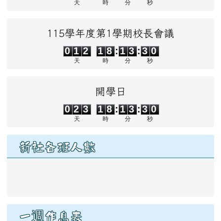
天
時
分
秒
115學年度第1學期校長會議
0
1
2
1
8
1
3
2
9
0
1
2
1
8
:
1
3
:
3
0
天
時
分
秒
開學日
0
2
3
1
8
1
3
2
9
0
2
3
1
8
:
1
3
:
3
0
天
時
分
秒
新社各班人數
link to https://drive.google.com/file/d/1qifT7YPMj45N
一週作息表