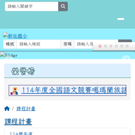
新社國小
跳至主內容區
search
帳號
密碼
登入
頁尾區域
上中區域內容
榮譽榜
114年度全國語文競賽噶瑪蘭族語
主內容區域
回首頁
課程計畫
課程計畫
114學年度
486