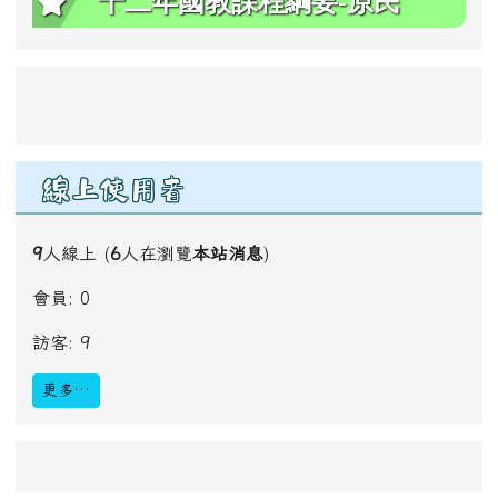
十二年國教課程綱要-原民
線上使用者
9
人線上 (
6
人在瀏覽
本站消息
)
會員: 0
訪客: 9
更多…
link to #main-nav