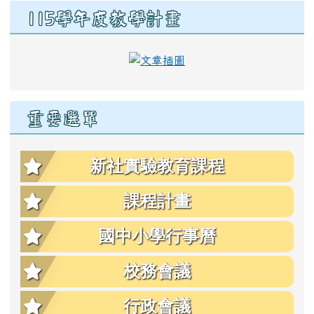
右邊區域內容
115學年度教學計畫
link to https://eschool.hlc
重要選單
新社實驗教育課程
課程計畫
國中小學行事曆
校務會議
行政會議