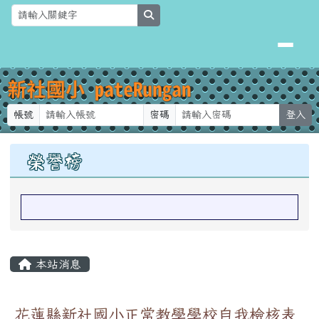
新社國小
跳至主內容區
search
帳號
密碼
登入
上中區域內容
榮譽榜
主內容區域
本站消息
花蓮縣新社國小正常教學學校自我檢核表