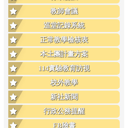
教師會議
巡堂記錄系統
正常教學檢核表
本土團計畫方案
114實驗教育訪視
校外教學
新社新聞
行政公務提醒
FB臉書