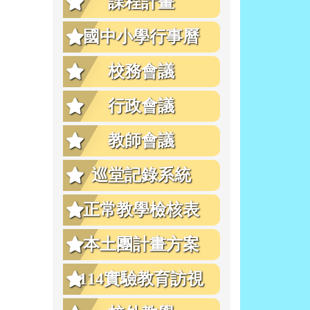
課程計畫
g
國中小學行事曆
校務會議
行政會議
教師會議
巡堂記錄系統
正常教學檢核表
本土團計畫方案
114實驗教育訪視