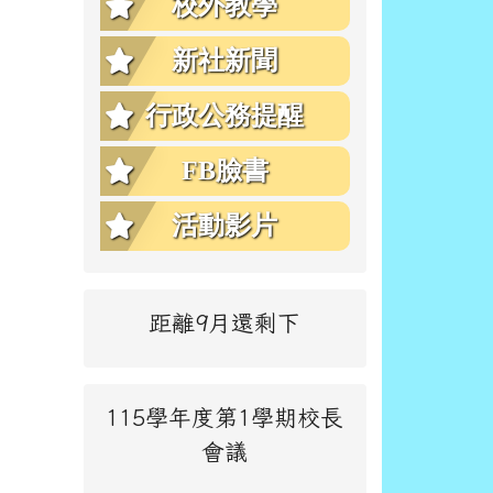
校外教學
新社新聞
行政公務提醒
FB臉書
活動影片
距離9月還剩下
115學年度第1學期校長
會議