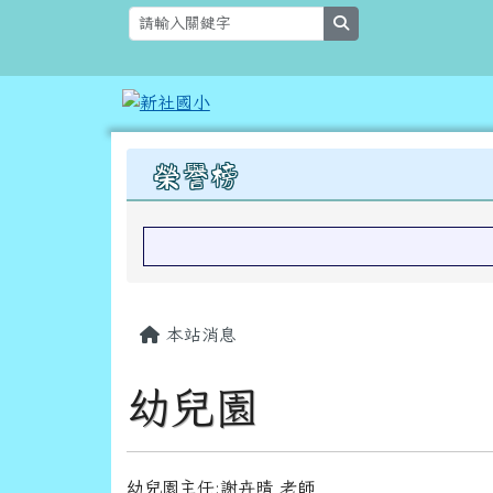
跳至主內容區
新社國小
search
上中區域內容
榮譽榜
主內容區域
本站消息
幼兒園
幼兒園主任:謝卉晴 老師