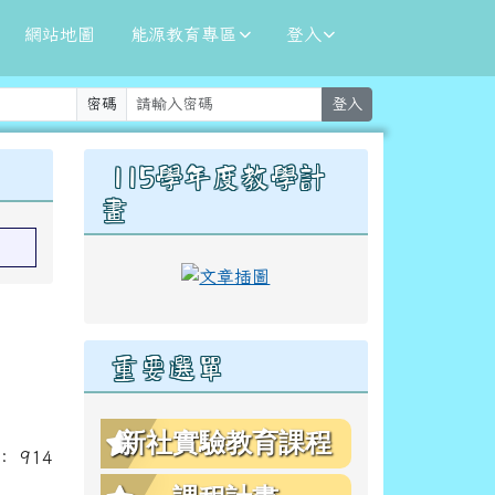
網站地圖
能源教育專區
登入
密碼
登入
右邊區域內容
115學年度教學計
畫
link to https://eschool.hlc.ed
重要選單
新社實驗教育課程
： 914