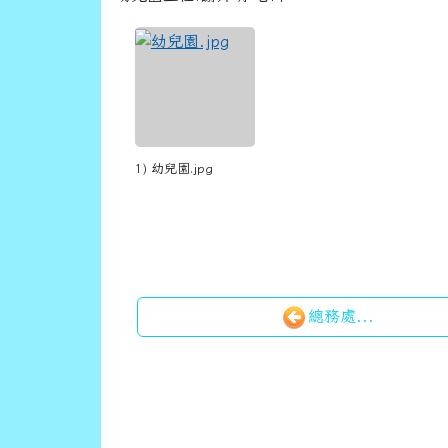
link to https://www.ssps.hlc.edu.tw/u
1) 幼兒園.jpg
總務處...