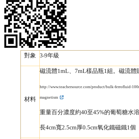
對象
3-9
年級
磁流體
1mL
、
7mL
樣品瓶
1
組。
磁流體
http://www.teachersource.com/product/bulk-ferrofluid-100
magnetism
材料
重量百分濃度約40至45%的葡萄糖水
長4
cm
寬2.5
cm
厚0.5
cm
氧化鐵磁鐵1個