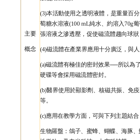
(3)
本活動使用之透明液體，是重量百分濃
萄糖水溶液(
100 mL
純水、約溶入70g
主要
張溶液之滲透壓，促使磁流體趨向球狀
概念
(4)
磁流體在產業界應用十分廣泛，與人
(a)
磁流體有極佳的密封效果──所以為
硬碟等會採用磁流體密封。
(b)
醫界使用於顯影劑、核磁共振、免疫
等。
(c)
應用在教學方面，可與下列主題結合
生物羅盤：鴿子、蜜蜂、蝴蝶、海豚、