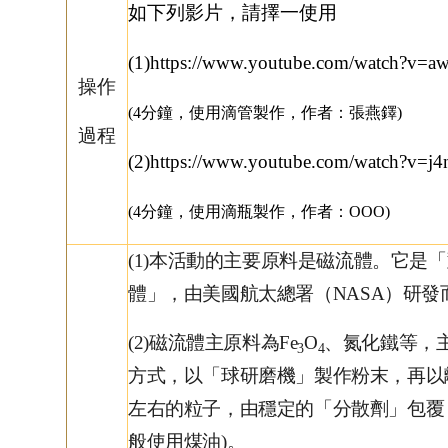
如下列影片，請擇一使用
(1)https://www.youtube.com/watch?v
操作
(
4
分鐘，使用滴管製作，作者：張燕鐸
)
過程
(2)https://www.youtube.com/watch?v
(
4
分鐘，使用滴瓶製作，作者：OOO
)
(1)
本活動的主要原料是磁流體。它是「
體」，由美國航太總署（
NASA
）研發
(2)
磁流體主原料為
Fe
O
、氮化鐵等，
3
4
方式，以「球研磨機」製作粉末，再以
左右的粒子，由穩定的「分散劑」包覆
般使用煤油)。