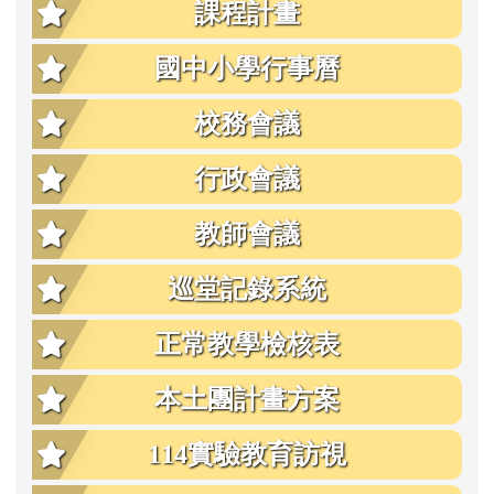
課程計畫
國中小學行事曆
校務會議
行政會議
教師會議
巡堂記錄系統
正常教學檢核表
本土團計畫方案
114實驗教育訪視