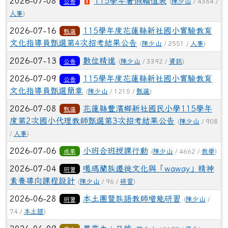
2026-07-08
115學年暑假輪值表
公告
(
陳少山
/ 4364 /
人事
)
2026-07-16
115學年度花蓮縣新社國小實驗教育
甄選
文化指導員甄選第4次招考結果公告
(
陳少山
/ 2551 /
人事
)
2026-07-13
數位精進
公告
(
陳少山
/ 3392 /
資訊
)
2026-07-09
115學年度花蓮縣新社國小實驗教育
公告
文化指導員甄選簡章
(
陳少山
/ 1215 /
甄選
)
2026-07-08
花蓮縣豐濱鄉新社國民小學115學年
甄選
度第2次國小代理教師甄選第3次招考結果公告
(
陳少山
/ 908
/
人事
)
2026-07-06
小班合班授課行動
成果
(
陳少山
/ 4662 /
教學
)
2026-07-04
噶瑪蘭族遷徙文化與「waway」精神
研習
素養導向課程設計
(
陳少山
/ 96 /
研習
)
2026-06-28
本土團暨族語教師增能研習
研習
(
陳少山
/
74 /
本土語
)