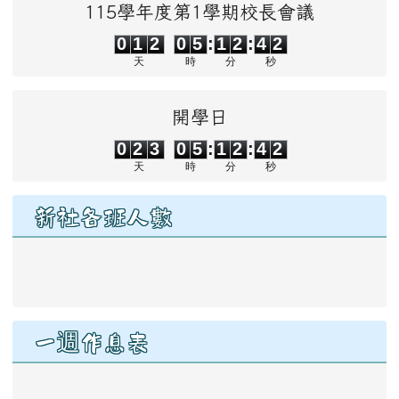
115學年度第1學期校長會議
0
1
2
0
5
1
2
4
1
0
1
2
0
5
:
1
2
:
4
2
天
時
分
秒
開學日
0
2
3
0
5
1
2
4
1
0
2
3
0
5
:
1
2
:
4
2
天
時
分
秒
新社各班人數
link to https://drive.google.com/file/d/1qifT7YPMj45N
一週作息表
link to https://www.ssps.hl