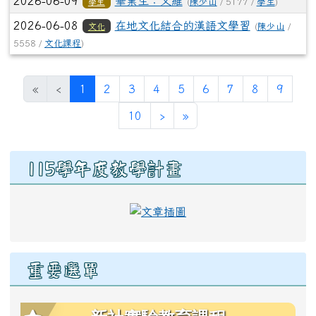
2026-06-09
畢業生：又維
學生
(
陳少山
/ 5177 /
學生
)
2026-06-08
在地文化結合的漢語文學習
文化
(
陳少山
/
5558 /
文化課程
)
(目前頁次)
«
‹
1
2
3
4
5
6
7
8
9
下一頁
最後頁
10
›
»
右邊區域內容
115學年度教學計畫
link to https://eschool.hlc
重要選單