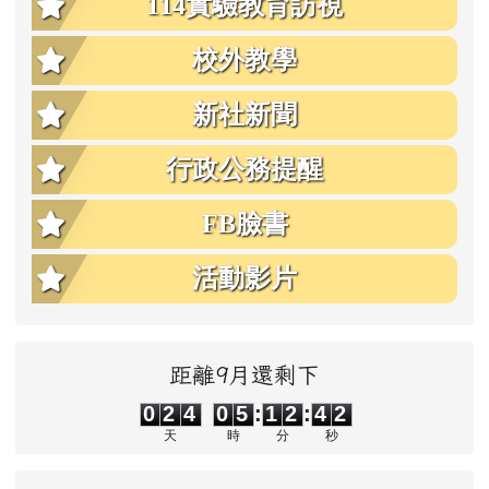
114實驗教育訪視
校外教學
新社新聞
行政公務提醒
FB臉書
活動影片
距離9月還剩下
0
2
4
0
5
1
2
4
1
0
2
4
0
5
:
1
2
:
4
2
天
時
分
秒