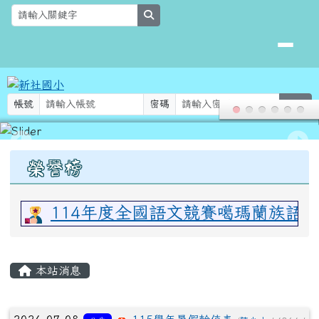
新社國小
跳至主內容區
search
帳號
密碼
登入
頁尾區域
上中區域內容
榮譽榜
114年度全國語文競賽噶瑪蘭族語
主內容區域
本站消息
文章列表