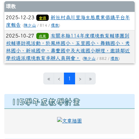
文章列表
環教
2025-12-23
新社村森川里海生態農業倡議平台年
會議
度報告
(
陳少山
/ 814 /
環教
)
2025-10-27
有關本縣114年度環境教育輔導團到
成果
校輔導訪視活動，於鳳林國小、玉里國小、舞鶴國小、秀
林國小、新城國中、壽豐國中及大進國小辦理，邀請鄰近
學校遴派環境教育承辦人員與會。
(
陳少山
/ 882 /
環教
)
(目前頁次)
«
‹
1
›
»
右邊區域內容
115學年度教學計畫
link to https://eschool.hlc