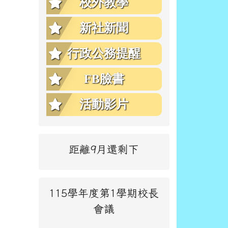
校外教學
新社新聞
行政公務提醒
FB臉書
活動影片
距離9月還剩下
115學年度第1學期校長
會議