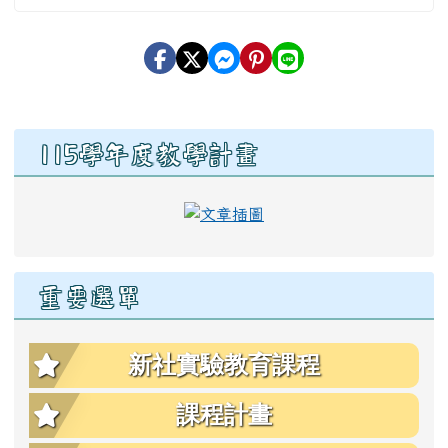
右邊區域內容
115學年度教學計畫
link to https://eschool.hlc
重要選單
新社實驗教育課程
課程計畫